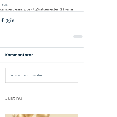
Tags:
camperclean
slippskitgörat
semester
Råå vallar
Kommentarer
Skriv en kommentar...
Just nu