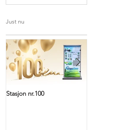
Just nu
Stasjon nr.100
Nye installatio