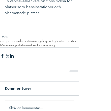
En vandal-säker version finns också för 
platser som bensinstationer och 
obemanade platser.
Tags:
camperclean
latrintömning
slippskitgörat
semester
tömmningsstation
askeviks camping
Kommentarer
Skriv en kommentar...