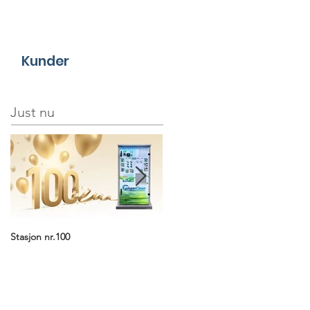
Kunder
Just nu
Stasjon nr.100
Nye installationer i Danmark