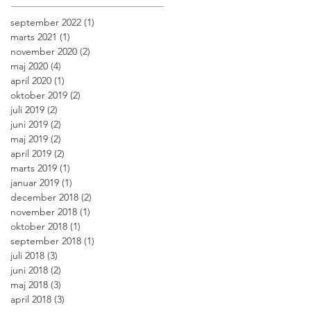
september 2022
(1)
1 indlæg
marts 2021
(1)
1 indlæg
november 2020
(2)
2 indlæg
maj 2020
(4)
4 indlæg
april 2020
(1)
1 indlæg
oktober 2019
(2)
2 indlæg
juli 2019
(2)
2 indlæg
juni 2019
(2)
2 indlæg
maj 2019
(2)
2 indlæg
april 2019
(2)
2 indlæg
marts 2019
(1)
1 indlæg
januar 2019
(1)
1 indlæg
december 2018
(2)
2 indlæg
november 2018
(1)
1 indlæg
oktober 2018
(1)
1 indlæg
september 2018
(1)
1 indlæg
juli 2018
(3)
3 indlæg
juni 2018
(2)
2 indlæg
maj 2018
(3)
3 indlæg
april 2018
(3)
3 indlæg