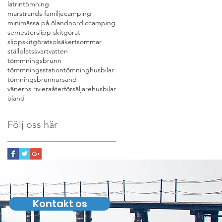
latrintömning
marstrands familjecamping
minimässa på öland
nordiccamping
semester
slipp skitgörat
slippskitgörat
solsäkert
sommar
ställplats
svartvatten
tömmningsbrunn
tömmningsstation
tömninghusbilar
tömningsbrunn
ursand
vänerns riviera
återförsäljarehusbilar
öland
Följ oss här
Kontakt os