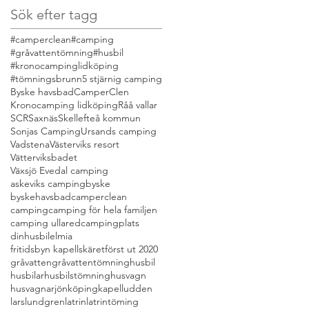
Sök efter tagg
#camperclean
#camping
#gråvattentömning
#husbil
#kronocampinglidköping
#tömningsbrunn
5 stjärnig camping
Byske havsbad
CamperClen
Kronocamping lidköping
Råå vallar
SCR
Saxnäs
Skellefteå kommun
Sonjas Camping
Ursands camping
Vadstena
Västerviks resort
Vätterviksbadet
Växsjö Evedal camping
askeviks camping
byske
byskehavsbad
camperclean
camping
camping för hela familjen
camping ullared
campingplats
dinhusbil
elmia
fritidsbyn kapellskäret
först ut 2020
gråvatten
gråvattentömning
husbil
husbilar
husbilstömning
husvagn
husvagnar
jönköping
kapelludden
larslundgren
latrin
latrintöming