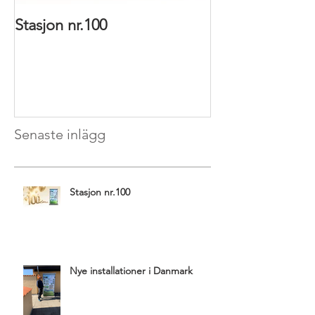
Stasjon nr.100
Nye installatio
Senaste inlägg
Stasjon nr.100
Nye installationer i Danmark