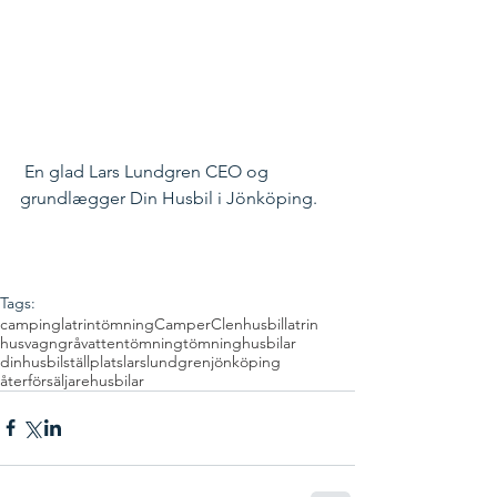
 En glad Lars Lundgren CEO og 
grundlægger Din Husbil i Jönköping. 
Tags:
camping
latrintömning
CamperClen
husbil
latrin
husvagn
gråvattentömning
tömninghusbilar
dinhusbil
ställplats
larslundgren
jönköping
återförsäljarehusbilar